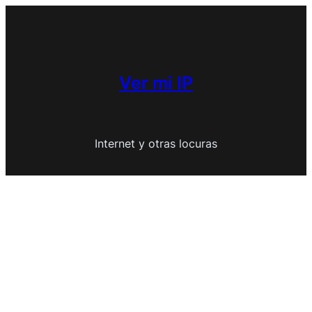
Saltar
al
contenido
Ver mi IP
Internet y otras locuras