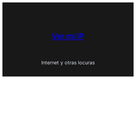
Saltar
al
contenido
Ver mi IP
Internet y otras locuras