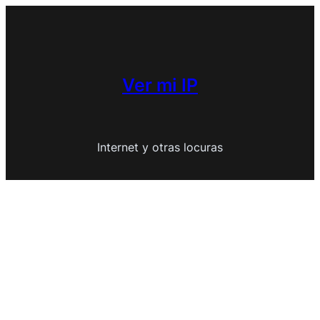
Saltar
al
contenido
Ver mi IP
Internet y otras locuras