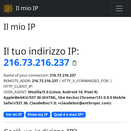
Il mio IP
Il mio IP
Il tuo indirizzo IP:
216.73.216.237
Name of your connection:
216.73.216.237
REMOTE_ADDR:
216.73.216.237
| HTTP_X_FORWARDED_FOR:
|
HTTP_CLIENT_IP:
USER_AGENT:
Mozilla/5.0 (Linux; Android 14; Pixel 8)
AppleWebKit/537.36 (KHTML, like Gecko) Chrome/131.0.0.0 Mobile
Safari/537.36; ClaudeBot/1.0; +claudebot@anthropic.com)
Ver mi IP
Show my IP
Qual é o meu IP?