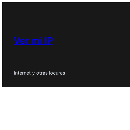
Saltar
al
contenido
Ver mi IP
Internet y otras locuras