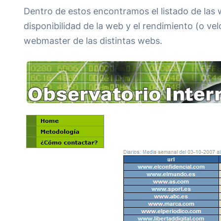
Dentro de estos encontramos el listado de las w
disponibilidad de la web y el rendimiento (o ve
webmaster de las distintas webs.