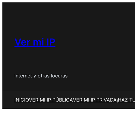
Saltar
al
contenido
Ver mi IP
Internet y otras locuras
INICIO
VER MI IP PÚBLICA
VER MI IP PRIVADA
¡HAZ T