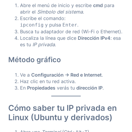
Abre el menú de inicio y escribe
cmd
para
abrir el
Símbolo del sistema
.
Escribe el comando:
y pulsa
.
ipconfig
Enter
Busca tu adaptador de red (Wi-Fi o Ethernet).
Localiza la línea que dice
Dirección IPv4
: esa
es tu
IP privada
.
Método gráfico
Ve a
Configuración → Red e Internet
.
Haz clic en tu red activa.
En
Propiedades
verás tu
dirección IP
.
Cómo saber tu IP privada en
Linux (Ubuntu y derivados)
Abre una
Terminal
(Ctrl+Alt+T).