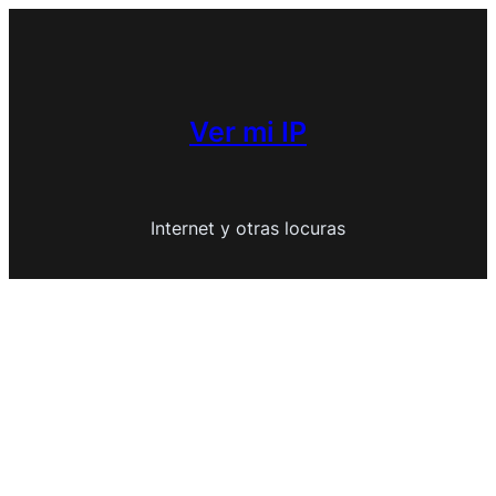
Saltar
al
contenido
Ver mi IP
Internet y otras locuras