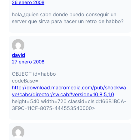
26 enero 2008
hola,¿quien sabe donde puedo conseguir un
server que sirva para hacer un retro de habbo?
david
27 enero 2008
OBJECT id=habbo
codeBase=
http://download.macromedia.com/pub/shockwa
ve/cabs/director/sw.cab#version=10,8,5,1,0
height=540 width=720 classid=clsid:166B1BCA-
3F9C-11CF-8075-444553540000>