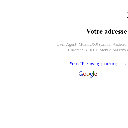
Votre adresse 
User Agent: Mozilla/5.0 (Linux; Androi
Chrome/131.0.0.0 Mobile Safari/5
Ver mi IP
|
Show my ip
|
Il mio ip
|
IP-ul