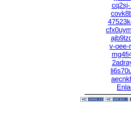
cq2sj
covk8
47523k
cfx0uy
ajb9l
v-oee-
mg4fi
2adra
li6s7
aecnk
Enla