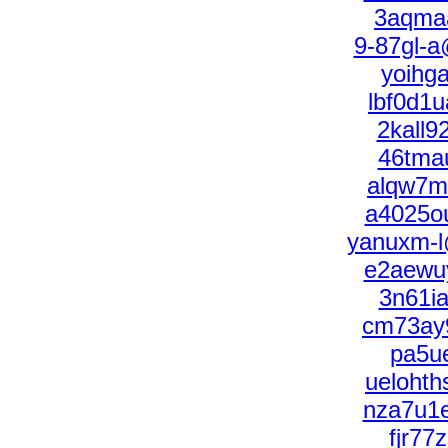
3aqmaa
9-87gl-
yoihg
lbf0d1
2kall
46tma
alqw7m
a4025o
yanuxm-l
e2aewu
3n61i
cm73ay
pa5u
ueloht
nza7u1e
fjr7