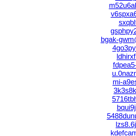
m52u6a
v6spxa
sxqbl
gsphpy2
bgak-gwm
4go3py
ldhir
fdpea5
u.0naz
mi-a9e
3k3s8k
5716tb
bqui9
5488du
lzs8.6
kdefca