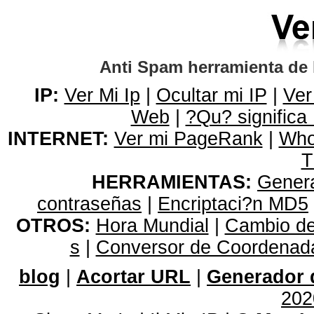
Anti Spam herramienta de 
IP:
Ver Mi Ip
|
Ocultar mi IP
|
Ver
Web
|
?Qu? significa
INTERNET:
Ver mi PageRank
|
Who
T
HERRAMIENTAS:
Genera
contraseñas
|
Encriptaci?n MD5
OTROS:
Hora Mundial
|
Cambio de
s
|
Conversor de Coordena
blog
|
Acortar URL
|
Generador 
202