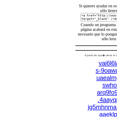
Si quieres ayudar en e
sólo tiene
Cuando un programa
página acabará en esta
necesario que lo pongas
sólo leen
A partir de aqu� viene el
vai6l
s-9oaw
uaealm
swhor
arq9fo
.4aay
jg5mhnma
aaekl