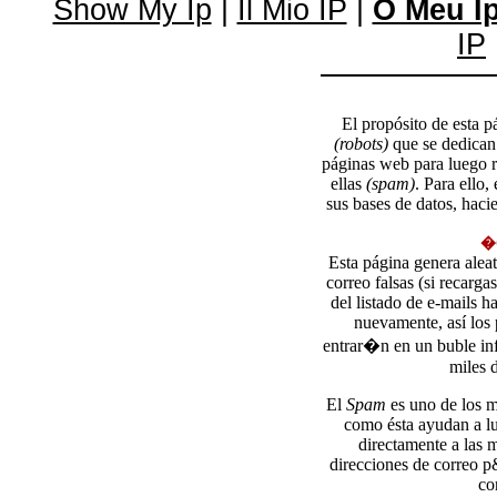
Show My Ip
|
Il Mio IP
|
O Meu I
IP
El propósito de esta p
(robots)
que se dedican 
páginas web para luego r
ellas
(spam)
. Para ello,
sus bases de datos, hac
�
Esta página genera alea
correo falsas (si recarga
del listado de e-mails h
nuevamente, así los
entrar�n en un buble inf
miles d
El
Spam
es uno de los m
como ésta ayudan a lu
directamente a las 
direcciones de correo p
co